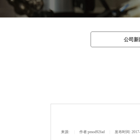
Tec
公司新
来源:
|
作者:
pmod92fad
|
发布时间:
2017